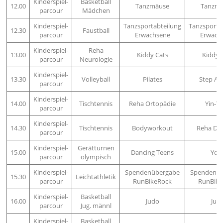
Kinderspiel-
Basketball
12.00
Tanzmäuse
Tanzm
parcour
Mädchen
Kinderspiel-
Tanzsportabteilung
Tanzsporta
12.30
Faustball
parcour
Erwachsene
Erwach
Kinderspiel-
Reha
13.00
Kiddy Cats
Kiddy 
parcour
Neurologie
Kinderspiel-
13.30
Volleyball
Pilates
Step Ae
parcour
Kinderspiel-
14.00
Tischtennis
Reha Ortopädie
Yin-Y
parcour
Kinderspiel-
14.30
Tischtennis
Bodyworkout
Reha Dia
parcour
Kinderspiel-
Gerätturnen
15.00
Dancing Teens
Yog
parcour
olympisch
Kinderspiel-
Spendenübergabe
Spendenü
15.30
Leichtathletik
parcour
RunBikeRock
RunBike
Kinderspiel-
Basketball
16.00
Judo
Jud
parcour
Jug. männl
Kinderspiel-
Basketball