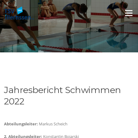
Zum
Inhalt
Menü
springen
Jahresbericht Schwimmen
2022
Abteilungsleiter:
Markus Scheich
2. Abteilungsleiter:
Konstantin Bojarski