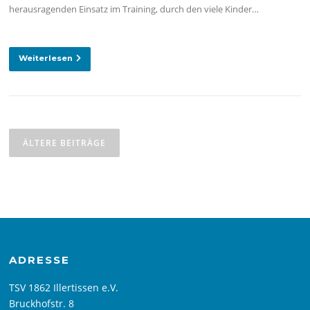
herausragenden Einsatz im Training, durch den viele Kinder…
Weiterlesen
Beitragsnavigation
ÄLTERE BEITRÄGE
ADRESSE
TSV 1862 Illertissen e.V.
Bruckhofstr. 8